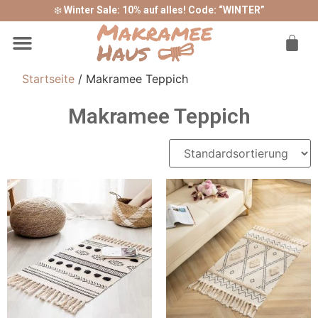
❄️
Winter Sale: 10% auf alles! Code: “WINTER”
Sonderangebote ❤
Startseite
/ Makramee Teppich
Makramee Teppich