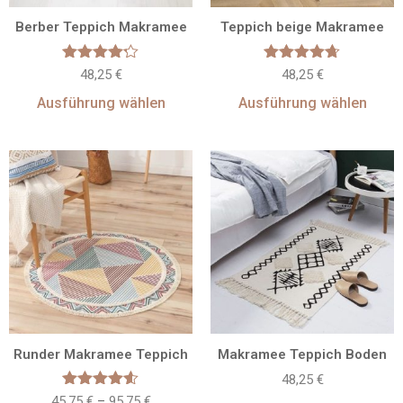
Berber Teppich Makramee
Teppich beige Makramee
Bewertet
Bewertet
48,25
€
48,25
€
mit
mit
4.17
4.67
Ausführung wählen
Ausführung wählen
von 5
von 5
Runder Makramee Teppich
Makramee Teppich Boden
48,25
€
Bewertet
45,75
€
–
95,75
€