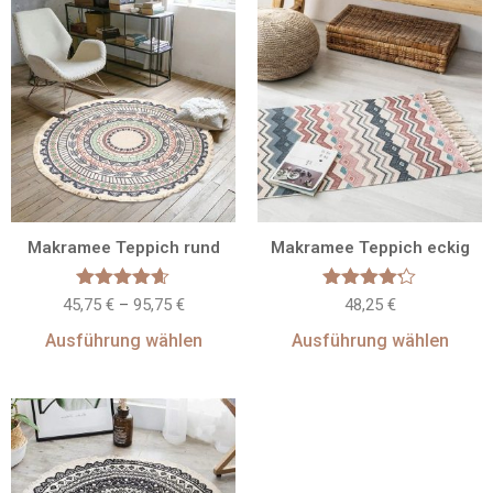
Makramee Teppich rund
Makramee Teppich eckig
Bewertet
Bewertet
45,75
€
–
95,75
€
48,25
€
mit
mit
4.60
4.17
Ausführung wählen
Ausführung wählen
von 5
von 5