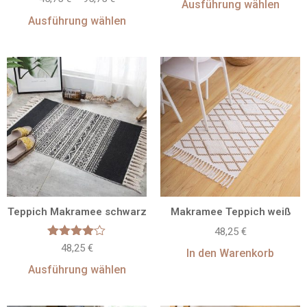
Ausführung wählen
mit
4.50
Ausführung wählen
von 5
Teppich Makramee schwarz
Makramee Teppich weiß
48,25
€
Bewertet
48,25
€
In den Warenkorb
mit
4.00
Ausführung wählen
von 5