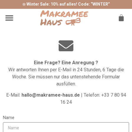
❄️
Winter Sale: 10% auf alles! Code: “WINTER”
Sonderangebote ❤
Eine Frage? Eine Anregung ?
Wir antworten Ihnen per E-Mail in 24 Stunden, 6 Tage die
Woche. Sie müssen nur das untenstehende Formular
ausfüllen.
E-Mail:
hallo@makramee-haus.de
| Telefon: +33 7 80 94
16 24
Name