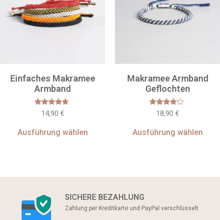
Einfaches Makramee
Makramee Armband
Armband
Geflochten
Bewertet
Bewertet
14,90
€
18,90
€
mit
mit
4.50
4.00
von 5
von 5
Ausführung wählen
Ausführung wählen
SICHERE BEZAHLUNG
Zahlung per Kreditkarte und PayPal verschlüsselt