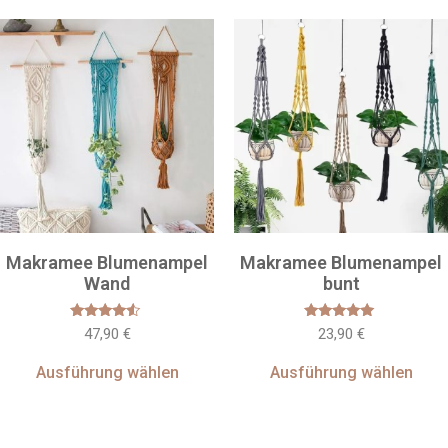
Makramee Blumenampel
Makramee Blumenampel
Wand
bunt
Bewertet
Bewertet
47,90
€
23,90
€
mit
mit
4.33
5.00
von 5
von 5
Ausführung wählen
Ausführung wählen