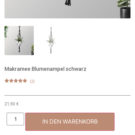
Makramee Blumenampel schwarz
Bewertet mit
2
5.00
von 5,
basierend
auf
21,90
€
Kundenbewertungen
IN DEN WARENKORB