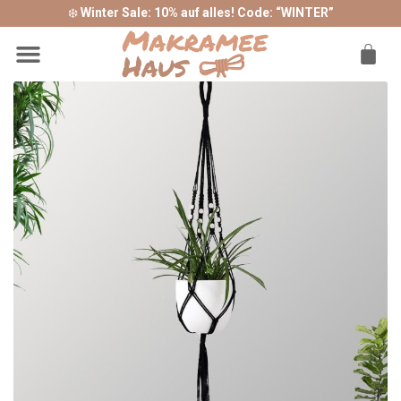
❄️
Winter Sale: 10% auf alles! Code: “WINTER”
Sonderangebote ❤