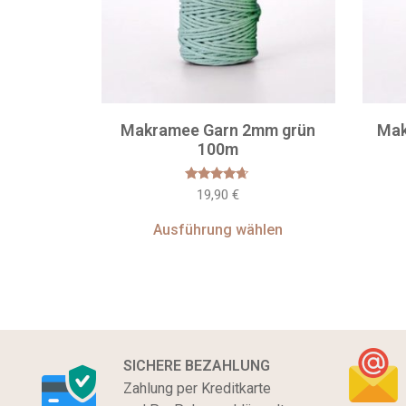
Makramee Garn 2mm grün
Mak
100m
Bewertet
19,90
€
mit
4.50
von 5
Ausführung wählen
SICHERE BEZAHLUNG
Zahlung per Kreditkarte