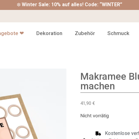
❄️
Winter Sale: 10% auf alles! Code: “WINTER”
ngebote ❤
Dekoration
Zubehör
Schmuck
Makramee Bl
machen
41,90
€
Nicht vorrätig
Kostenlose verf