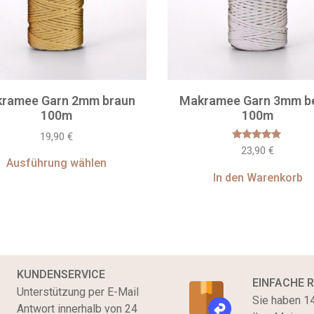
ramee Garn 2mm braun
Makramee Garn 3mm b
100m
100m
19,90
€
Bewertet
23,90
€
mit
Ausführung wählen
4.60
von 5
In den Warenkorb
KUNDENSERVICE
EINFACHE 
Unterstützung per E-Mail
Sie haben 14
Antwort innerhalb von 24