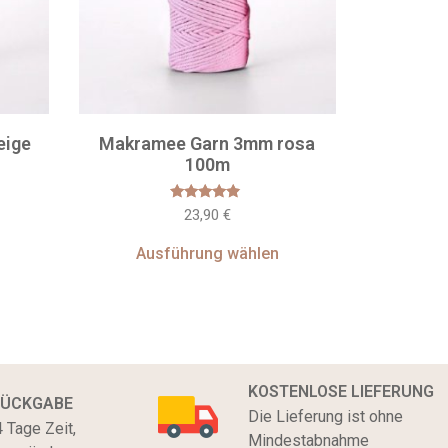
eige
Makramee Garn 3mm rosa
100m
Bewertet
23,90
€
mit
4.67
von 5
Ausführung wählen
KOSTENLOSE LIEFERUNG
RÜCKGABE
Die Lieferung ist ohne
 Tage Zeit,
Mindestabnahme