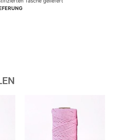
stifizierten Tasche geliefert
IEFERUNG
LEN