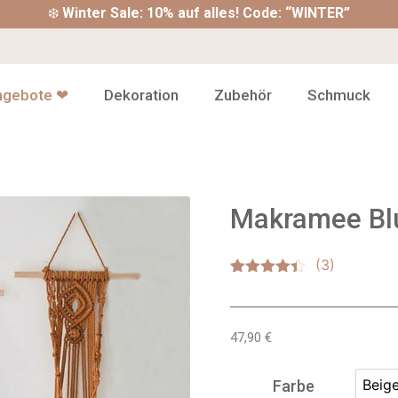
❄️
Winter Sale: 10% auf alles! Code: “WINTER”
ngebote ❤
Dekoration
Zubehör
Schmuck
Makramee B
Bewertet
3
mit
4.33
von 5,
basierend
47,90
€
auf
Kundenbewertungen
Beig
Farbe