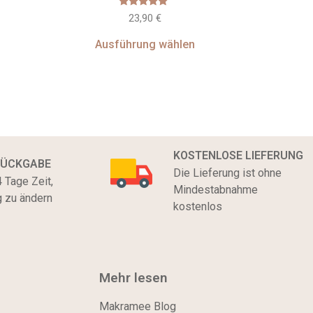
Bewertet
23,90
€
mit
5.00
von 5
Ausführung wählen
KOSTENLOSE LIEFERUNG
RÜCKGABE
Die Lieferung ist ohne
 Tage Zeit,
Mindestabnahme
g zu ändern
kostenlos
Mehr lesen
Makramee Blog