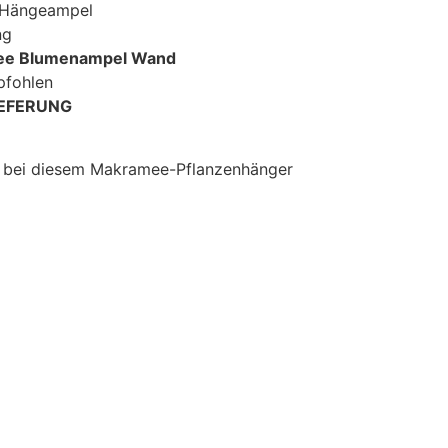
 Hängeampel
ng
e Blumenampel Wand
fohlen
IEFERUNG
t bei diesem Makramee-Pflanzenhänger