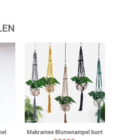
LEN
pel
Makramee Blumenampel bunt