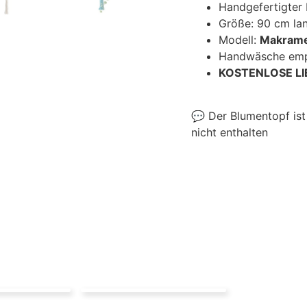
Handgefertigter
Größe: 90 cm la
Modell:
Makrame
Handwäsche emp
KOSTENLOSE L
💬 Der Blumentopf is
nicht enthalten
Annett