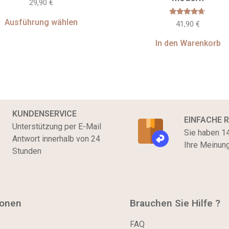
29,90
€
Ausführung wählen
Bewertet
41,90
€
mit
4.5
von 5
In den Warenkorb
KUNDENSERVICE
EINFACHE 
Unterstützung per E-Mail
Sie haben 14
Antwort innerhalb von 24
Ihre Meinun
Stunden
ionen
Brauchen Sie Hilfe ?
FAQ