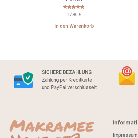
Bewertet
17,90
€
mit
5.00
von 5
In den Warenkorb
SICHERE BEZAHLUNG
Zahlung per Kreditkarte
und PayPal verschlüsselt
Informat
Impressum