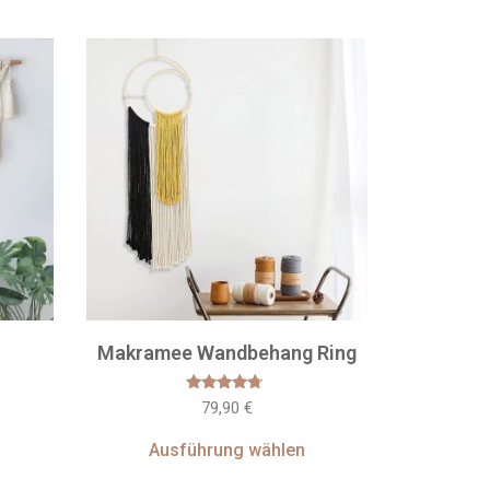
Makramee Wandbehang Ring
Bewertet
79,90
€
mit
4.50
von 5
Ausführung wählen