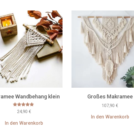
amee Wandbehang klein
Großes Makramee
107,90
€
Bewertet
24,90
€
mit
In den Warenkorb
5.00
von 5
In den Warenkorb