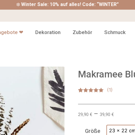
❄️
Winter Sale: 10% auf alles! Code: “WINTER”
ngebote ❤
Dekoration
Zubehör
Schmuck
Makramee Bl
Bewertet mit
1
5.00
von 5,
basierend
auf
–
29,90
€
39,90
€
Kundenbewertung
23 x 22 c
Größe