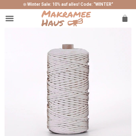
❄️
Winter Sale: 10% auf alles! Code: “WINTER”
Sonderangebote ❤