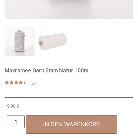
Makramee Garn 2mm Natur 100m
Bewertet
3
mit
4.33
von 5,
basierend
19,90
€
auf
Kundenbewertungen
IN DEN WARENKORB