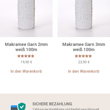
Makramee Garn 2mm
Makramee Garn 3mm
weiß 100m
weiß 100m
Bewertet
Bewertet
19,90
€
23,90
€
mit
mit
4.50
4.67
von 5
von 5
In den Warenkorb
In den Warenkorb
SICHERE BEZAHLUNG
Zahlung per Kreditkarte und PayPal verschlüsselt