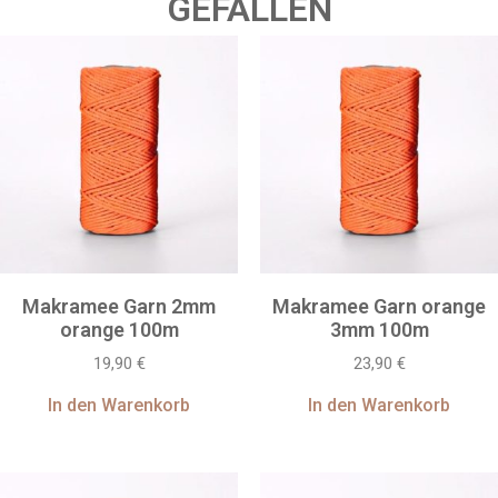
GEFALLEN
Simone
Bewertet
Qualitativ hochwertiges
mit
5
von
Seil
5
Johanna
Franziska
Bewertet
Perfekt, Qualität wie
Makramee Garn 2mm
Makramee Garn orange
mit
4
Bewertet
Geliefert in 9 Tagen, ich
gewünscht 😉
von 5
mit
5
von
orange 100m
3mm 100m
liebe das Produkt,
5
geflochtenes Seil sehr
19,90
€
23,90
€
weich und schön
In den Warenkorb
In den Warenkorb
geschmeidig, ich empfehle
es.