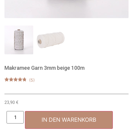
Makramee Garn 3mm beige 100m
Bewertet
5
mit
4.60
von 5,
basierend
23,90
€
auf
Kundenbewertungen
IN DEN WARENKORB