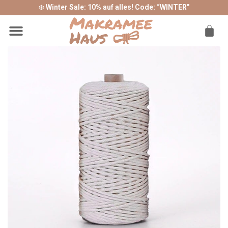
❄️
Winter Sale: 10% auf alles! Code: “WINTER”
Sonderangebote ❤