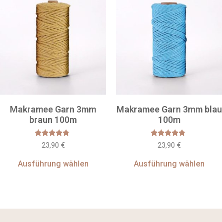
Makramee Garn 3mm
Makramee Garn 3mm blau
braun 100m
100m
Bewertet
Bewertet
23,90
€
23,90
€
mit
mit
4.50
4.50
von 5
von 5
Ausführung wählen
Ausführung wählen