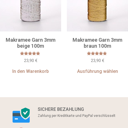
Makramee Garn 3mm
Makramee Garn 3mm
beige 100m
braun 100m
Bewertet
Bewertet
23,90
€
23,90
€
mit
mit
4.60
4.50
von 5
von 5
In den Warenkorb
Ausführung wählen
SICHERE BEZAHLUNG
Zahlung per Kreditkarte und PayPal verschlüsselt