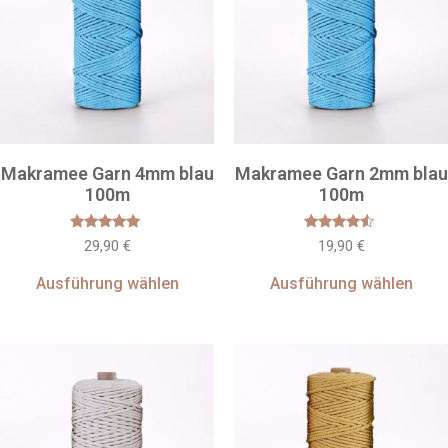
Makramee Garn 4mm blau
Makramee Garn 2mm blau
100m
100m
Bewertet
Bewertet
29,90
€
19,90
€
mit
mit
5.00
4.33
von 5
von 5
Ausführung wählen
Ausführung wählen