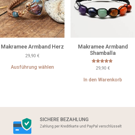
Makramee Armband Herz
Makramee Armband
Shamballa
29,90
€
Ausführung wählen
Bewertet
29,90
€
mit
4.50
von 5
In den Warenkorb
SICHERE BEZAHLUNG
Zahlung per Kreditkarte und PayPal verschlüsselt