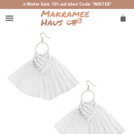
❄️
Winter Sale: 10% auf alles! Code: “WINTER”
Sonderangebote ❤