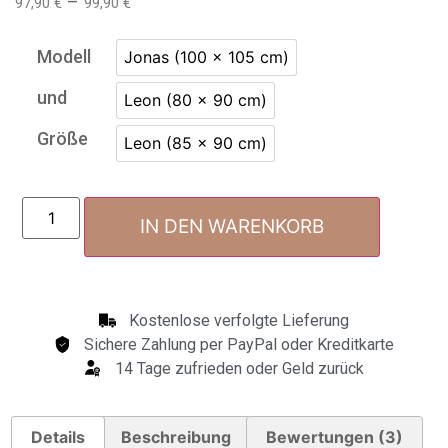
–
97,90
€
99,90
€
auf
Kundenbewertungen
Modell
Jonas (100 x 105 cm)
und
Leon (80 x 90 cm)
Größe
Leon (85 x 90 cm)
IN DEN WARENKORB
Kostenlose verfolgte Lieferung
Sichere Zahlung per PayPal oder Kreditkarte
14 Tage zufrieden oder Geld zurück
Details
Beschreibung
Bewertungen (3)