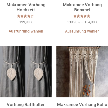
Makramee Vorhang
Makramee Vorhang
Hochzeit
Bommel
Bewertet
Bewertet
199,90
€
139,90
€
–
154,90
€
mit
mit
4
5
von 5
von 5
Ausführung wählen
Ausführung wählen
Vorhang Raffhalter
Makramee Vorhang Boho