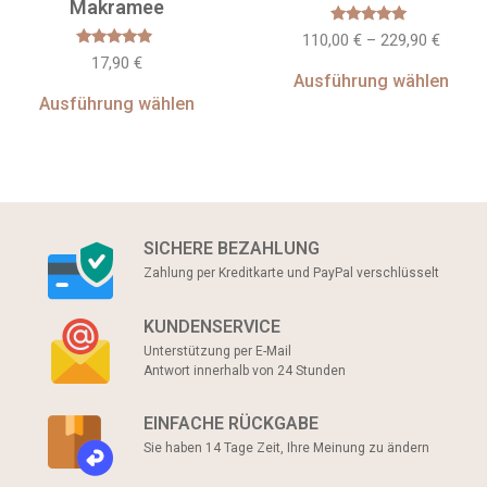
Makramee
Bewertet
110,00
€
–
229,90
€
mit
Bewertet
17,90
€
4.8
mit
von 5
Ausführung wählen
4.67
von 5
Ausführung wählen
SICHERE BEZAHLUNG
Zahlung per Kreditkarte und PayPal verschlüsselt
KUNDENSERVICE
Unterstützung per E-Mail
Antwort innerhalb von 24 Stunden
EINFACHE RÜCKGABE
Sie haben 14 Tage Zeit, Ihre Meinung zu ändern