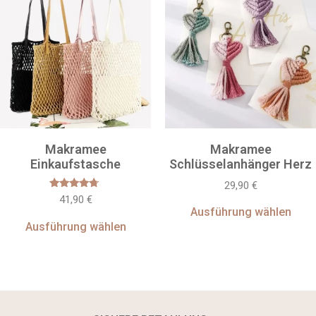
Makramee
Makramee
Einkaufstasche
Schlüsselanhänger Herz
29,90
€
Bewertet
41,90
€
mit
Ausführung wählen
4.50
von 5
Ausführung wählen