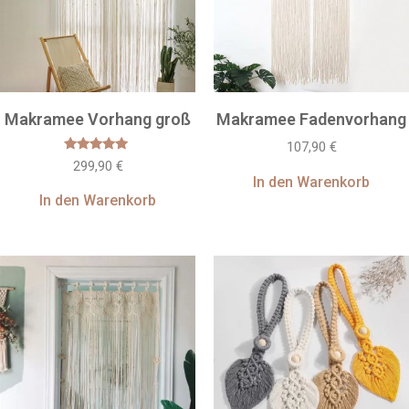
Makramee Vorhang groß
Makramee Fadenvorhang
107,90
€
Bewertet
299,90
€
mit
In den Warenkorb
5
von 5
In den Warenkorb