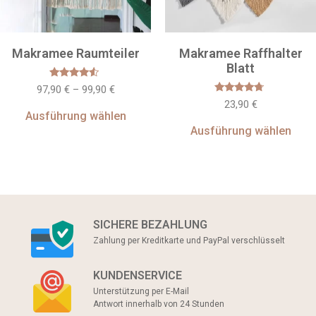
Makramee Raumteiler
Makramee Raffhalter
Blatt
Bewertet
97,90
€
–
99,90
€
mit
Bewertet
23,90
€
4.33
mit
von 5
Ausführung wählen
4.5
von 5
Ausführung wählen
SICHERE BEZAHLUNG
Zahlung per Kreditkarte und PayPal verschlüsselt
KUNDENSERVICE
Unterstützung per E-Mail
Antwort innerhalb von 24 Stunden