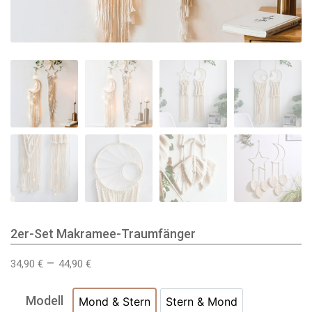
2er-Set Makramee-Traumfänger
–
34,90
€
44,90
€
Modell
Mond & Stern
Stern & Mond