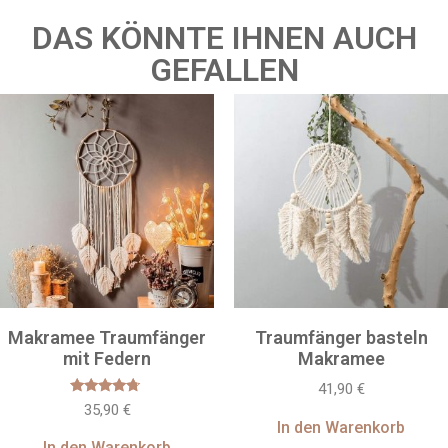
DAS KÖNNTE IHNEN AUCH
GEFALLEN
Makramee Traumfänger
Traumfänger basteln
mit Federn
Makramee
41,90
€
Bewertet
35,90
€
mit
In den Warenkorb
4.50
von 5
In den Warenkorb