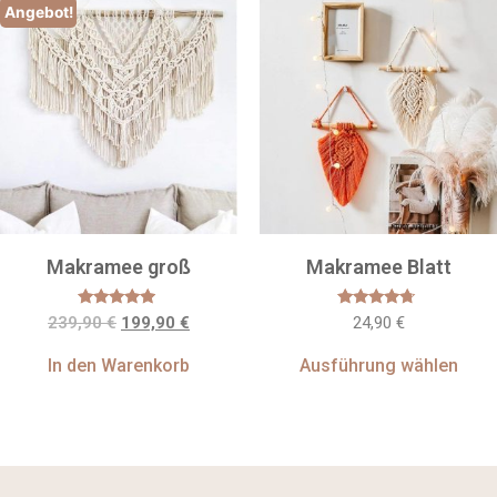
Angebot!
Makramee groß
Makramee Blatt
Bewertet
Bewertet
239,90
€
199,90
€
24,90
€
mit
mit
4.7
4.50
von 5
von 5
In den Warenkorb
Ausführung wählen