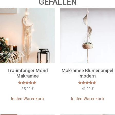
GEFALLEN
Traumfänger Mond
Makramee Blumenampel
Makramee
modern
Bewertet
Bewertet
35,90
€
41,90
€
mit
mit
5.00
4.5
von 5
von 5
In den Warenkorb
In den Warenkorb