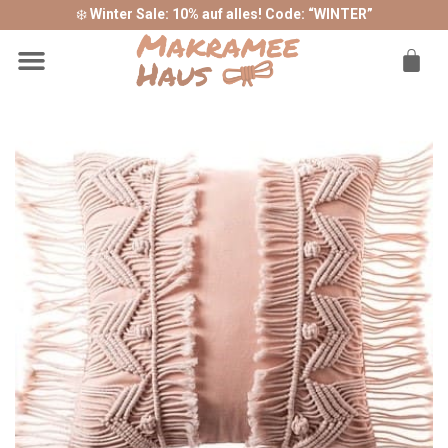
❄️
Winter Sale: 10% auf alles! Code: “WINTER”
Sonderangebote ❤