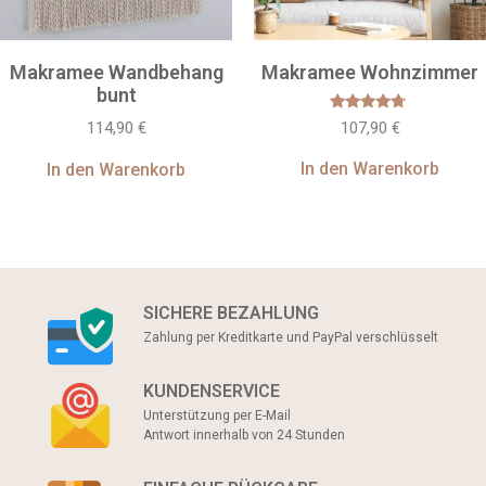
Makramee Wandbehang
Makramee Wohnzimmer
bunt
Bewertet
107,90
€
114,90
€
mit
4.50
von 5
In den Warenkorb
In den Warenkorb
SICHERE BEZAHLUNG
Zahlung per Kreditkarte und PayPal verschlüsselt
KUNDENSERVICE
Unterstützung per E-Mail
Antwort innerhalb von 24 Stunden