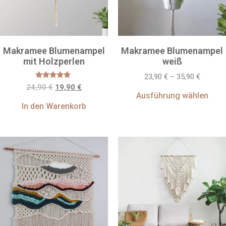
Makramee Blumenampel
Makramee Blumenampel
mit Holzperlen
weiß
23,90
€
–
35,90
€
Bewertet
24,90
€
19,90
€
mit
Ausführung wählen
4.50
von 5
In den Warenkorb